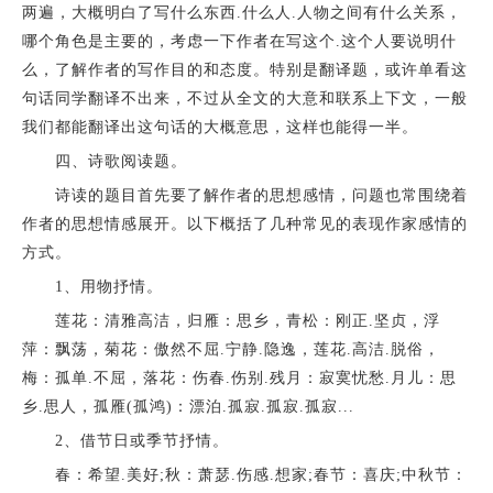
两遍，大概明白了写什么东西.什么人.人物之间有什么关系，
哪个角色是主要的，考虑一下作者在写这个.这个人要说明什
么，了解作者的写作目的和态度。特别是翻译题，或许单看这
句话同学翻译不出来，不过从全文的大意和联系上下文，一般
我们都能翻译出这句话的大概意思，这样也能得一半。
四、诗歌阅读题。
诗读的题目首先要了解作者的思想感情，问题也常围绕着
作者的思想情感展开。以下概括了几种常见的表现作家感情的
方式。
1、用物抒情。
莲花：清雅高洁，归雁：思乡，青松：刚正.坚贞，浮
萍：飘荡，菊花：傲然不屈.宁静.隐逸，莲花.高洁.脱俗，
梅：孤单.不屈，落花：伤春.伤别.残月：寂寞忧愁.月儿：思
乡.思人，孤雁(孤鸿)：漂泊.孤寂.孤寂.孤寂...
2、借节日或季节抒情。
春：希望.美好;秋：萧瑟.伤感.想家;春节：喜庆;中秋节：