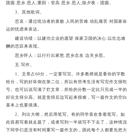
团圆.思乡.思人;重阳：登高.思乡.思人;除夕夜：团圆。
3、其他歌词。
悲哀：通过统治者的衰败.人民的苦难.动乱痛苦.对国家命
运的忧虑来表达。
建设功绩：以建功立业的愿望.保家卫国的决心.以壮志难
酬的悲叹来表现。
思乡怀人：以行行出家愁.思乡念友.边关乡思。
五.写作。
1、文章占60分，一定要写完。许多教师就是看你的字数
给分，写的好坏倒在第二位，所以有些考生没有写完作文很吃
亏。也可以说写满了烂文章，所给的分数一定比只完成一半的
好论文得分高。就是觉得后边写起来很难，写一篇作文的空白
基本上也要填满。
2、列出大纲，然后用笔写。有的同学喜欢拿着笔写。如
此容易写着就走题了，或者写到一半就写不下去了，这种情况
下同学们是没有时间重写一篇作文的，因此每个人都要先把大