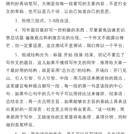
纲列好再动笔写。大纲是你每一段要写的主要内容，不是打全
文的草稿，也可以是几个词，让自己知道自己的意思。
3、拒绝三段式。5-8段合适。
4、写作题目最好写一些积极的东西，尽量避免边缘意识.
禁忌话题.偏激观点和刺激言论的出现。一个作文不能露出锋
芒，但一定要适度。这次测试不是测试，我们将以一个平分。
5、组成结构分为：标题.开始.段落.结束。切记不要忘了
写作文的题目。这儿如果不懂得写作文的同学，推荐给大家一
个最好用的结构，就是采用“总分总”的结构。开场白：开门见
山、引人引智、引人引智。中段：用几段话来阐述你的观点，
这里建议每种观点都写一段，每一段的第一句是该段的中心
句，如果中心句中的几个句子可以用排比法来修辞。结束语：
总结全文，再一次点明主旨，如果能够在主旨的基础上再表达
出更好的一层深意，社交意义得分将会更高。“这一结构，简
单易用于写作，又能使你的文章显得有条理，条理分明，同时
做到首尾呼应。