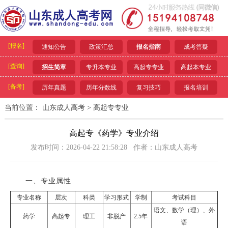
[报名]
通知公告
政策汇总
报名指南
成考答疑
[查询]
招生简章
专升本专业
高起专专业
高起本专业
[备考]
历年真题
历年分数线
复习技巧
报名培训
当前位置：
山东成人高考
>
高起专专业
高起专《药学》专业介绍
发布时间：2026-04-22 21:58:28 作者：山东成人高考
一、专业属性
专业名称
层次
科类
学习形式
学制
考试科目
语文、数学（理）、外
药学
高起专
理工
非脱产
2.5年
语