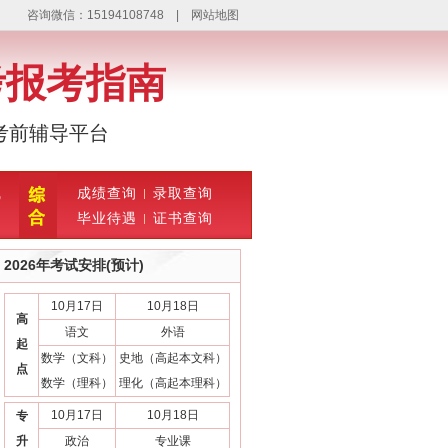
咨询微信：15194108748 |
网站地图
考报考指南
考前辅导平台
线
成绩查询
录取查询
题
毕业待遇
证书查询
2026年考试安排(预计)
10月17日
10月18日
高
语文
外语
起
数学（文科）
史地（高起本文科）
点
数学（理科）
理化（高起本理科）
10月17日
10月18日
专
升
政治
专业课