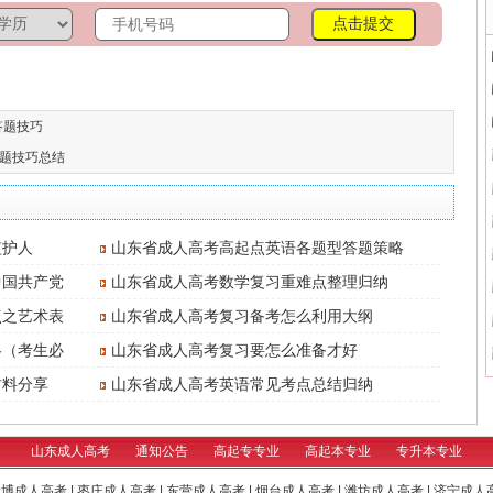
答题技巧
答题技巧总结
监护人
山东省成人高考高起点英语各题型答题策略
中国共产党
山东省成人高考数学复习重难点整理归纳
点之艺术表
山东省成人高考复习备考怎么利用大纲
略（考生必
山东省成人高考复习要怎么准备才好
材料分享
山东省成人高考英语常见考点总结归纳
山东成人高考
通知公告
高起专专业
高起本专业
专升本专业
淄博成人高考
|
枣庄成人高考
|
东营成人高考
|
烟台成人高考
|
潍坊成人高考
|
济宁成人