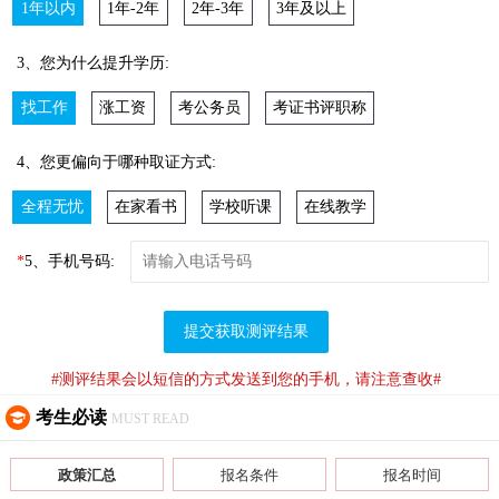
1年以内
1年-2年
2年-3年
3年及以上
3、您为什么提升学历:
找工作
涨工资
考公务员
考证书评职称
4、您更偏向于哪种取证方式:
全程无忧
在家看书
学校听课
在线教学
*
5、手机号码:
提交获取测评结果
#测评结果会以短信的方式发送到您的手机，请注意查收#
考生必读
MUST READ
政策汇总
报名条件
报名时间