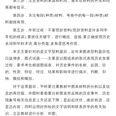
第三步，注意资料的来源和时间。通常在材料的开头和结
尾都有提示。
第四步，关注每段(种类)材料。考卷中的每一段(种类)材
料都很有用。
第五步，作答过程：不要照抄资料(照抄资料是许多同学
常犯的错误);要抓住关键字，进行概括、提炼;要正确使用历史
名词和学科术语;看分答题;多角度思考作答。
本文主要针对的是文字型料题目，近年来图表型料题目也
日益增多。图式试题——主要是以图或表的形式表现历史发展
过程，要求考生根据图或表，对历史事件的名称、起因、目
的、性质、特征、经过、结果和影响等进行揭示、判断、归
纳、概括和概括。
对于这类题目，平时要注重教材中图表材料的分析以及信
息的再挖掘。作图时要着重分析图表所反映的历史事件、历史
现象等相关信息是上升还是下降，是起起伏伏，曲折前进，还
是总向前，同时运用好所给的文字说明和联系所学的有关知
识，立足教材进行分析、作图。