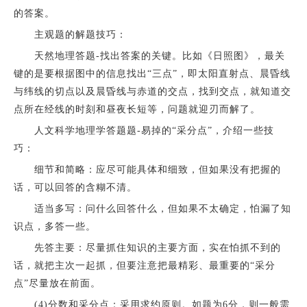
的答案。
主观题的解题技巧：
天然地理答题-找出答案的关键。比如《日照图》，最关
键的是要根据图中的信息找出“三点”，即太阳直射点、晨昏线
与纬线的切点以及晨昏线与赤道的交点，找到交点，就知道交
点所在经线的时刻和昼夜长短等，问题就迎刃而解了。
人文科学地理学答题题-易掉的“采分点”，介绍一些技
巧：
细节和简略：应尽可能具体和细致，但如果没有把握的
话，可以回答的含糊不清。
适当多写：问什么回答什么，但如果不太确定，怕漏了知
识点，多答一些。
先答主要：尽量抓住知识的主要方面，实在怕抓不到的
话，就把主次一起抓，但要注意把最精彩、最重要的“采分
点”尽量放在前面。
(4)分数和采分点：采用求约原则。如题为6分，则一般需