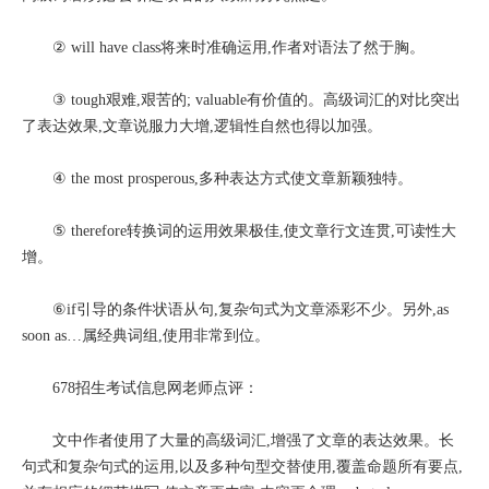
② will have class将来时准确运用,作者对语法了然于胸。
③ tough艰难,艰苦的; valuable有价值的。高级词汇的对比突出
了表达效果,文章说服力大增,逻辑性自然也得以加强。
④ the most prosperous,多种表达方式使文章新颖独特。
⑤ therefore转换词的运用效果极佳,使文章行文连贯,可读性大
增。
⑥if引导的条件状语从句,复杂句式为文章添彩不少。另外,as
soon as…属经典词组,使用非常到位。
678招生考试信息网老师点评：
文中作者使用了大量的高级词汇,增强了文章的表达效果。长
句式和复杂句式的运用,以及多种句型交替使用,覆盖命题所有要点,