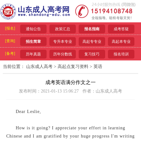
[报名]
通知公告
政策汇总
报名指南
成考答疑
[查询]
招生简章
专升本专业
高起专专业
高起本专业
[备考]
历年真题
历年分数线
复习技巧
报名培训
当前位置：
山东成人高考
>
高起点复习资料
>
英语
成考英语满分作文之一
发布时间：2021-01-13 15:06:27 作者：山东成人高考
Dear Leslie,
How is it going? I appreciate your effort in learning
Chinese and I am gratified by your huge progress I'm writing