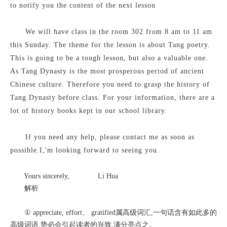
to notify you the content of the next lesson
We will have class in the room 302 from 8 am to 11 am
this Sunday. The theme for the lesson is about Tang poetry.
This is going to be a tough lesson, but also a valuable one.
As Tang Dynasty is the most prosperous period of ancient
Chinese culture. Therefore you need to grasp the history of
Tang Dynasty before class. For your information, there are a
lot of history books kept in our school library.
If you need any help, please contact me as soon as
possible.I,'m looking forward to seeing you.
Yours sincerely, Li Hua
解析
① appreciate, effort、 gratified属高级词汇,一句话含有如此多的
高级词语,势必会引起读者的兴致,满分亮点之。