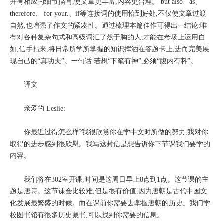
并有相应的细节描写,使文章更丰富,内容更合理。 but also、as、
therefore、 for your.、if等连接词的使用恰到好处,不仅使文章过渡
自然,也增强了作文的紧凑性。通过梳理本篇佳作可得出一结论:唯
有对各种复杂句式和高级词汇了然于胸的人,才能在考场上运用自
如,信手拈来,将日常所学所掌握的知识挥洒在答题卡上,进而完美展
现自己的“真功夫”。一句话:若想“下笔有神”,必须“腹内有料”。
译文
亲爱的 Leslie:
你最近过得怎么样?我很欣赏你在学中文时所做的努力,我对你
取得的进步感到很欣慰。我写这封信是想告诉你下节课我们要学的
内容。
我们将在302室开课,时间是这周日早上8点到1点。这节课的主
题是唐诗。这节课会比较难,但是很有价值,因为唐朝是古代中国文
化发展最繁盛的时候。而在课前你需要去掌握唐朝的历史。我们学
校图书馆有很多历史藏书,可以找到你需要的信息。