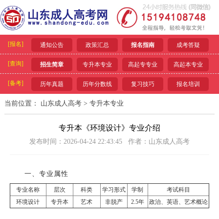
[报名]
通知公告
政策汇总
报名指南
成考答疑
[查询]
招生简章
专升本专业
高起专专业
高起本专业
[备考]
历年真题
历年分数线
复习技巧
报名培训
当前位置：
山东成人高考
>
专升本专业
专升本《环境设计》专业介绍
发布时间：2026-04-24 22:43:45 作者：山东成人高考
一、专业属性
专业名称
层次
科类
学习形式
学制
考试科目
环境设计
专升本
艺术
非脱产
2.5年
政治、英语、艺术概论